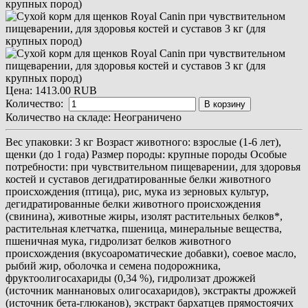
Цена:
1413.00 RUB
Количество:
В корзину
Количество на складе:
Неограничено
Вес упаковки: 3 кг Возраст животного: взрослые (1-6 лет),
щенки (до 1 года) Размер породы: крупные породы Особые
потребности: при чувствительном пищеварении, для здоровья
костей и суставов дегидратированные белки животного
происхождения (птица), рис, мука из зерновых культур,
дегидратированные белки животного происхождения
(свинина), животные жиры, изолят растительных белков*,
растительная клетчатка, пшеница, минеральные вещества,
пшеничная мука, гидролизат белков животного
происхождения (вкусоароматические добавки), соевое масло,
рыбий жир, оболочка и семена подорожника,
фруктоолигосахариды (0,34 %), гидролизат дрожжей
(источник мaннановых олигосахаридов), экстракты дрожжей
(источник бета-глюканов), экстракт бархатцев прямостоячих