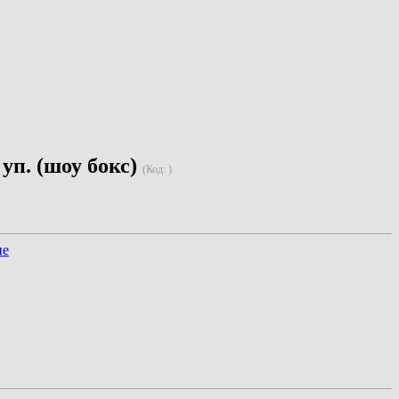
 уп. (шоу бокс)
(Код:
)
ие